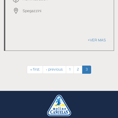
Spegazzini
+VER MAS
« first
‹ previous
1
2
3