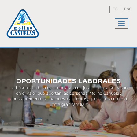
Skip
to
ES
ENG
main
content
Toggle
navigat
You
are
here
OPORTUNIDADES LABORALES
La búsqueda de la excelencia y la mejora continua se basan
en el valor que aportan las personas. Molino Cañuelas
constantemente suma nuevos talentos, que hacen crecer a
esta gran familia.