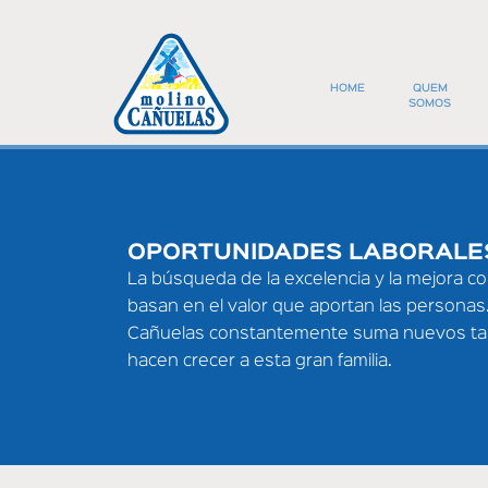
Skip
to
main
content
HOME
QUEM
SOMOS
NÓS
NOSSA HISTÓR
OPORTUNIDADES LABORALE
COMPROMISSO
La búsqueda de la excelencia y la mejora c
basan en el valor que aportan las personas
COMPROMISSO 
Cañuelas constantemente suma nuevos ta
hacen crecer a esta gran familia.
INFORMACIÓN
MOINHO CAÑU
You