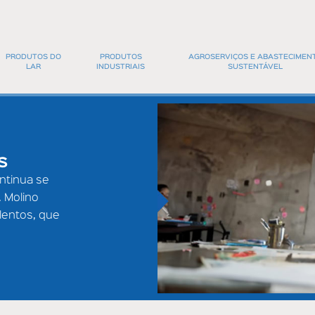
PRODUTOS DO
PRODUTOS
AGROSERVIÇOS E ABASTECIMEN
LAR
INDUSTRIAIS
SUSTENTÁVEL
NOSSAS MARCAS
NOSSAS MARCAS
COMPAÑÍA
IA
FOOD SERVICE DIVISÃO CONGELADOS
DIVISÃO DE ENVASE
S
 COM A NUTRIÇÃO
PONTO QUENTE
ontinua se
. Molino
COM A QUALIDADE E A INOVAÇÃO
lentos, que
 CONCURSO PREVENTIVO
ELAS AO MUNDO