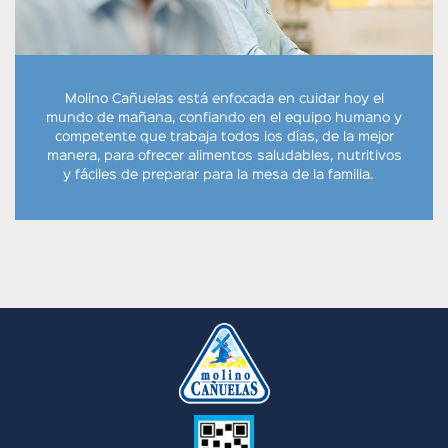
Molino Cañuelas está enfocada en cuidar hoy el
mundo de mañana, confiando en el equipo humano y
competente que trabaja todos los días, de la mejor
manera, para ofrecer alimentos saludables, nutritivos
y fáciles de preparar para la mesa de la familia.