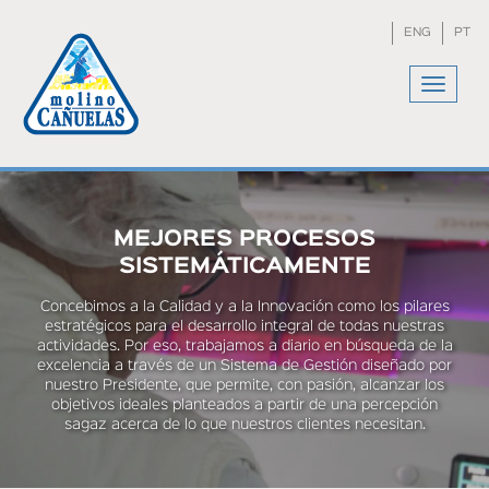
Skip
to
ENG
PT
main
content
Toggle
navigat
MEJORES PROCESOS
SISTEMÁTICAMENTE
Concebimos a la Calidad y a la Innovación como los pilares
estratégicos para el desarrollo integral de todas nuestras
actividades. Por eso, trabajamos a diario en búsqueda de la
excelencia a través de un Sistema de Gestión diseñado por
nuestro Presidente, que permite, con pasión, alcanzar los
objetivos ideales planteados a partir de una percepción
sagaz acerca de lo que nuestros clientes necesitan.