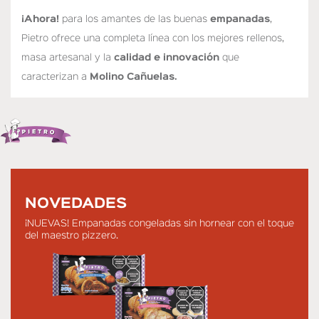
¡Ahora!
para los amantes de las buenas
empanadas
,
Pietro ofrece una completa línea con los mejores rellenos,
masa artesanal y la
calidad e innovación
que
caracterizan a
Molino Cañuelas.
NOVEDADES
¡NUEVAS! Empanadas congeladas sin hornear con el toque
del maestro pizzero.