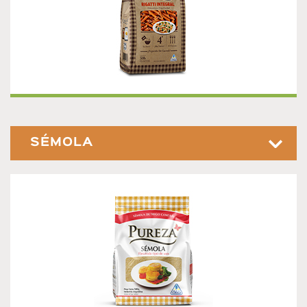
SÉMOLA
Nueva Sémola Pureza de puro trigo candeal. Es ideal para
sopas, pastas, panes, postres y mucho más.
Presentación 500g.