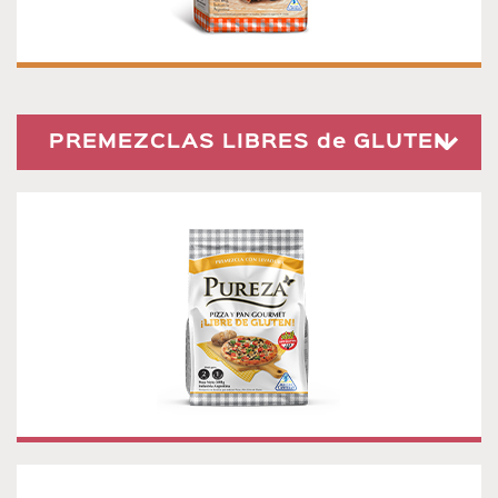
PREMEZCLAS LIBRES de GLUTEN
PREMEZCLA PARA PIZZA Y PAN GOURMET
LIBRE DE GLUTEN
Premezcla para elaborar Pizza y Pan Gourmet libre de
gluten. ¡CON LA LEVADURA YA INCLUÍDA! Presentación:
500g.
CHIPA LIBRE DE GLUTEN