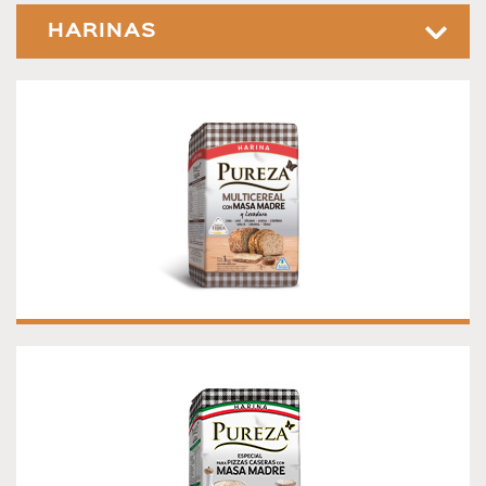
HARINAS
HARINA PUREZA MULTICEREAL CON MASA
MADRE Y LEVADURA
Harina Pureza Multicereal con Masa Madre y
Levadura.Con 8 semillas: Chía - Lino - Sésamo - Avena -
Centeno - Malta - Girasol -Trigo
HARINA PUREZA ESPECIAL PARA PIZZAS
CASERAS CON MASA MADRE
HARINA PUREZA ESPECIAL PARA PIZZAS CASERAS
CON MASA MADRE