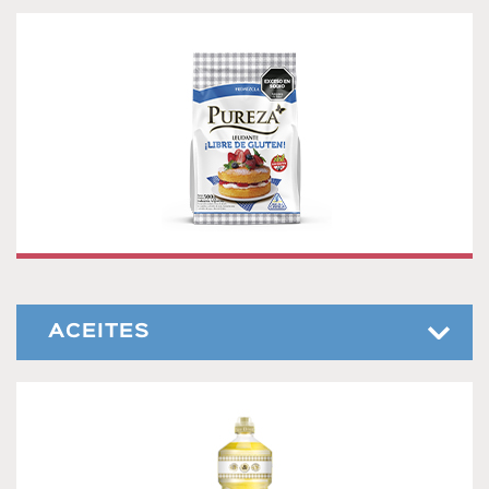
PREMEZCLA PUREZA LEUDANTE LIBRE DE
GLUTEN
La practicidad de una premezcla libre de gluten, ¡ahora
leudante! Ideal para recetas dulces . Presentación: 500g.
Vida útil: 12 meses
ACEITES
ACEITE PUREZA DE GIRASOL 900ML