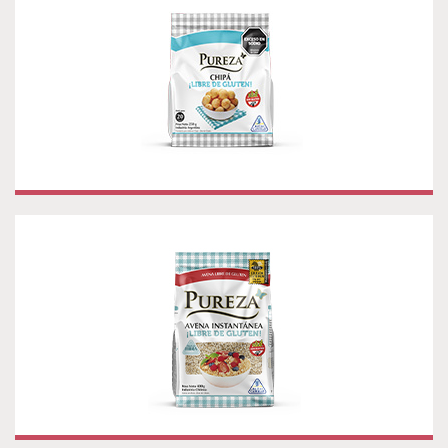
Chipa Libre de Gluten presentación 250g.
AVENA INSTANTÁNEA LIBRE DE GLUTEN
PUREZA
Nutrición, practicidad y versatilidad para sumar en
desayunos, meriendas, tanto en recetas dulces como
saladas. Presentación: 400g. Vida útil: 12 meses